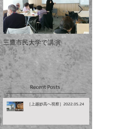
三鷹市民大学で講演
中大と電大合
Recent Posts
［上越妙高へ視察］2022.05.24