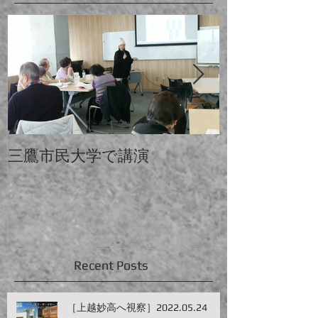
三鷹市民大学で講演
中大と電大合
Recent Posts
［上越妙高へ視察］2022.05.24