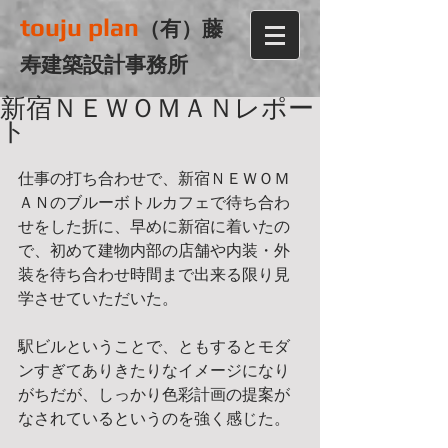
touju plan
（有）藤
寿建築設計事務所
新宿ＮＥＷＯＭＡＮレポー
ト
仕事の打ち合わせで、新宿ＮＥＷＯＭ
ＡＮのブルーボトルカフェで待ち合わ
せをした折に、早めに新宿に着いたの
で、初めて建物内部の店舗や内装・外
装を待ち合わせ時間まで出来る限り見
学させていただいた。
駅ビルということで、ともするとモダ
ンすぎてありきたりなイメージになり
がちだが、しっかり色彩計画の提案が
なされているというのを強く感じた。