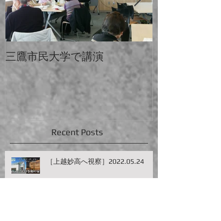
三鷹市民大学で講演
中大と電大合
Recent Posts
［上越妙高へ視察］2022.05.24
［長野市・善光寺弾丸視察］