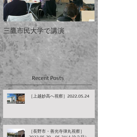
三鷹市民大学で講演
中大と電大合
Recent Posts
［上越妙高へ視察］2022.05.24
［長野市・善光寺弾丸視察］
2022.05.20～05.21(１泊２日）