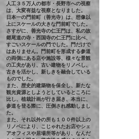
人工３５万人の都市・長野市への視察
は、大変有益な視察となりました。
日本一の門前町（善光寺）は、想像以
上にスケールの大きな門前町でした。
さすがに、善光寺の仁王門は、私の故
郷尾道の寺・西国寺の仁王門に比べ、
すごいスケールの門でした。門だけで
はありません。門前町を形成する参道
の両側にある店や施設等、様々な景観
の工夫があり、古い建物をリノベし、
古きを活かし、新しきを融合している
ものでした。
また、歴史的建築物を保全し、新たな
観光資源としようとしているところに
比し、植栽計画が行き届き、本当に、
参道を登る際に、圧倒され感動しまし
た。
また、それ以外の所も１００件以上の
リノベにより、こじゃれたお店やシェ
アオフィスや居場所等があり、なんだ