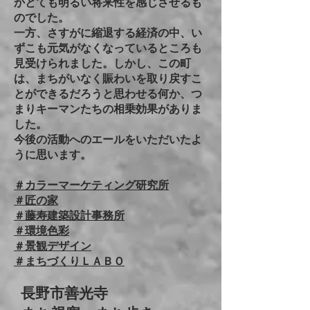
かとても明るい将来性を感じさせるも
のでした。
一方、さすがに縮退する経済の中、い
ずこも元気がなくなっているところも
見受けられました。しかし、この町
は、まちがいなく賑わいを取り戻すこ
とができるだろうと思わせる何か、つ
まりキーマンたちの相乗効果がありま
した。
今後の活動へのエールをいただいたよ
うに思います。
＃カラーマーケティング研究所
＃匠の家
＃藤寿建築設計事務所
＃環境色彩
＃景観デザイン
＃まちづくりＬＡＢＯ
長野市善光寺