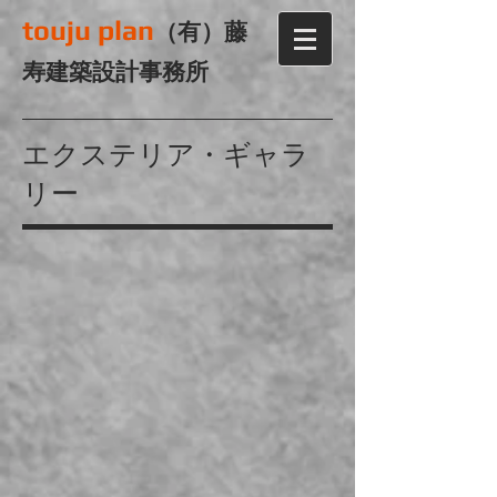
touju plan
（有）藤
寿建築設計事務所
エクステリア・ギャラ
リー