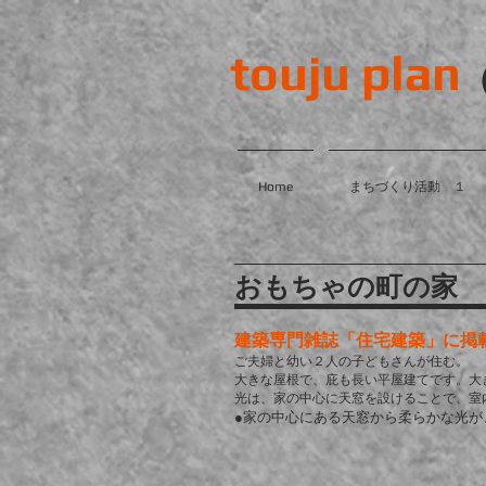
touju plan
Home
まちづくり活動 １
おもちゃの町の家
建築専門雑誌「住宅建築」に掲
ご夫婦と幼い２人の子どもさんが住む。
大きな屋根で、庇も長い平屋建てです。大
光は、家の中心に天窓を設けることで、室
●家の中心にある天窓から柔らかな光