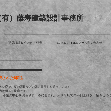
（有）藤寿建築設計事務所
建築設計＆インテリア設計
Contact（TEL＆メール問い合わせ）
載された邸宅。
きな庇で、夏の西日などの強い日差しを遮っています。
内は明るく快適です。
が、部屋の中心を照らされ 森に囲まれ、大きな庇で雨や日よけを 確保