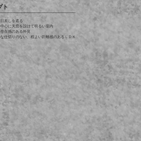
プト
、日差しを遮る
の中心に天窓を設けて明るい室内
、存在感のある外見
きな仕切りのない、程よい距離感のあるＬＤＫ