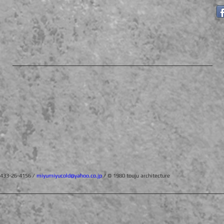
3-26-4156 /
miyumiyucold@yahoo.co.jp
/ © 1980 touju architecture