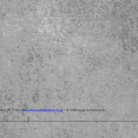
3-26-4156 /
miyumiyucold@yahoo.co.jp
/ © 1980 touju architecture