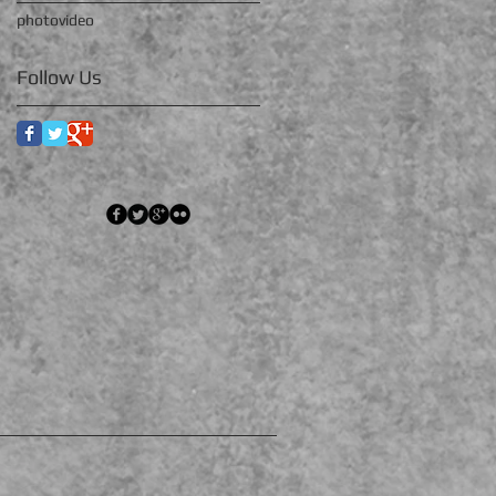
photo
video
Follow Us