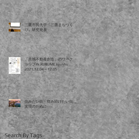
三鷹市民大学「三鷹まちづく
り」研究発表
「共感不動産創造」のワークシ
ョップIN KURUME kyushu
2021.12.04～12.05
住みたい街・住み続けたい街の
実現のために
Search By Tags