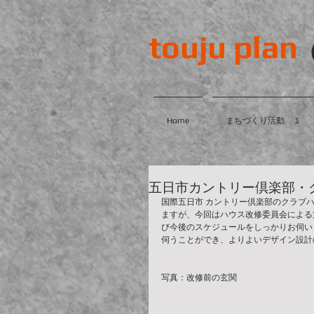
touju plan
Home
まちづくり活動 １
五日市カントリー倶楽部・
国際五日市 カントリー倶楽部のクラブ
ますが、今回はハウス改修委員会による
び今後のスケジュールをしっかりお伺い
伺うことができ、よりよいデザイン設計
写真：改修前の玄関 