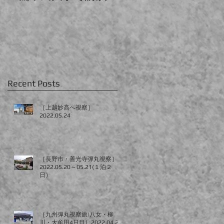
会
Recent Posts
［上越妙高へ視察］
2022.05.24
［長野市・善光寺弾丸視察］
2022.05.20～05.21(１泊２
日）
［九州弾丸視察旅|八女・柳
川・大牟田4日目］2022.04.28