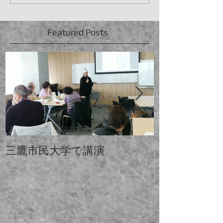
Featured Posts
三鷹市民大学で講演
中大と電大合