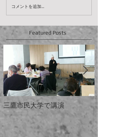
コメントを追加…
Featured Posts
三鷹市民大学で講演
中大と電大合