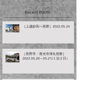
Recent Posts
［上越妙高へ視察］2022.05.24
［長野市・善光寺弾丸視察］
2022.05.20～05.21(１泊２日）
［九州弾丸視察旅|八女・柳川・大
牟田4日目］2022.04.28～
2022.05.01